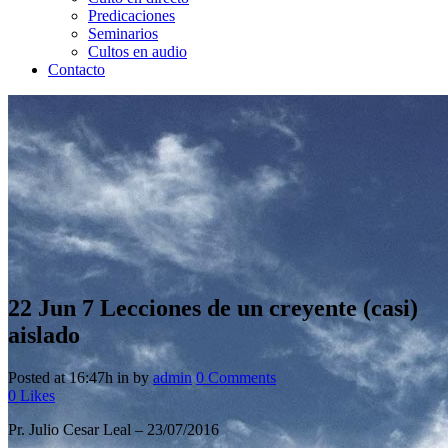
Predicaciones
Seminarios
Cultos en audio
Contacto
22 Jun
7 Lecciones de un creyente (casi)
aislado
Posted at 16:47h
in
by
admin
0 Comments
0
Likes
Pr. Julio Cesar Leal – 23/07/2016