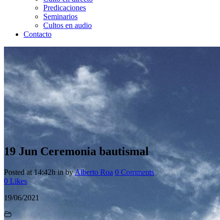
Predicaciones
Seminarios
Cultos en audio
Contacto
19 Jun
Ceremonia bautismal
Posted at 14:42h
in
by
Alberto Roa
0 Comments
0
Likes
19/06/2021