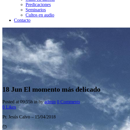
Predicaciones
Seminarios
Cultos en audio
Contacto
18 Jun
El momento más delicado
Posted at 09:55h
in
by
admin
0 Comments
0
Likes
Pr. Jesús Calvo – 15/04/2018