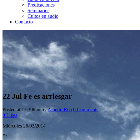
Predicaciones
Seminarios
Cultos en audio
Contacto
22 Jul
Fe es arriesgar
Posted at 17:39h
in
by
Alberto Roa
0 Comments
0
Likes
Miércoles 26/03/2014