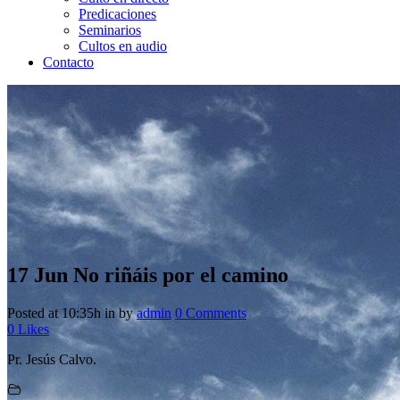
Predicaciones
Seminarios
Cultos en audio
Contacto
17 Jun
No riñáis por el camino
Posted at 10:35h
in
by
admin
0 Comments
0
Likes
Pr. Jesús Calvo.