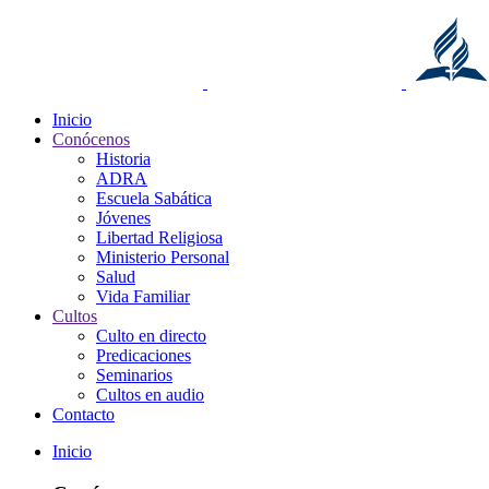
Inicio
Conócenos
Historia
ADRA
Escuela Sabática
Jóvenes
Libertad Religiosa
Ministerio Personal
Salud
Vida Familiar
Cultos
Culto en directo
Predicaciones
Seminarios
Cultos en audio
Contacto
Inicio