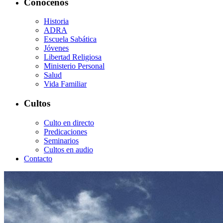
Conócenos
Historia
ADRA
Escuela Sabática
Jóvenes
Libertad Religiosa
Ministerio Personal
Salud
Vida Familiar
Cultos
Culto en directo
Predicaciones
Seminarios
Cultos en audio
Contacto