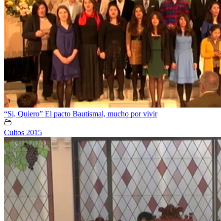
“Si, Quiero” El pacto Bautismal, mucho por vivir
Cultos 2015