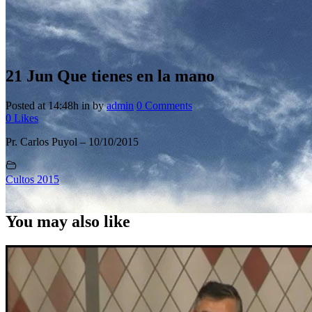
21 Jun
Que tienes en la mano
Posted at 14:48h
in
by
admin
0 Comments
0
Likes
Pr. Carlos Puyol – 10/10/2015
Cultos 2015
You may also like
Que tienes en la mano