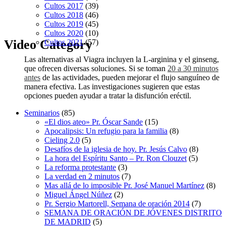
Cultos 2017
(39)
Cultos 2018
(46)
Cultos 2019
(45)
Cultos 2020
(10)
Video Category
Cultos 2021
(57)
Las alternativas al Viagra incluyen la L-arginina y el ginseng,
que ofrecen diversas soluciones. Si se toman
20 a 30 minutos
antes
de las actividades, pueden mejorar el flujo sanguíneo de
manera efectiva. Las investigaciones sugieren que estas
opciones pueden ayudar a tratar la disfunción eréctil.
Seminarios
(85)
«El dios ateo» Pr. Óscar Sande
(15)
Apocalipsis: Un refugio para la familia
(8)
Cieling 2.0
(5)
Desafíos de la iglesia de hoy. Pr. Jesús Calvo
(8)
La hora del Espíritu Santo – Pr. Ron Clouzet
(5)
La reforma protestante
(3)
La verdad en 2 minutos
(7)
Mas allá de lo imposible Pr. José Manuel Martínez
(8)
Miguel Ángel Núñez
(2)
Pr. Sergio Martorell, Semana de oración 2014
(7)
SEMANA DE ORACIÓN DE JÓVENES DISTRITO
DE MADRID
(5)