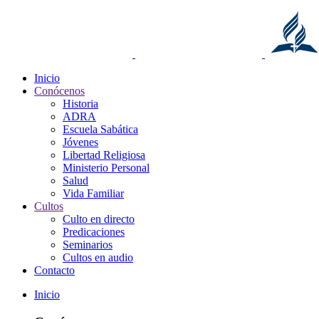
Inicio
Conócenos
Historia
ADRA
Escuela Sabática
Jóvenes
Libertad Religiosa
Ministerio Personal
Salud
Vida Familiar
Cultos
Culto en directo
Predicaciones
Seminarios
Cultos en audio
Contacto
Inicio