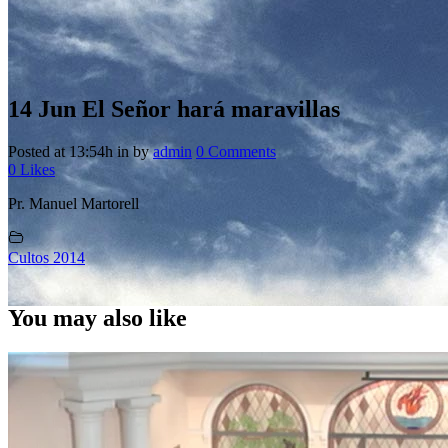
14 Jun
El Señor hará maravillas
Posted at 13:54h
in
by
admin
0 Comments
0
Likes
Pr. Manuel Martorell
Cultos 2014
You may also like
El Señor hará maravillas