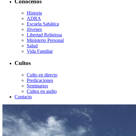
Conócenos
Historia
ADRA
Escuela Sabática
Jóvenes
Libertad Religiosa
Ministerio Personal
Salud
Vida Familiar
Cultos
Culto en directo
Predicaciones
Seminarios
Cultos en audio
Contacto