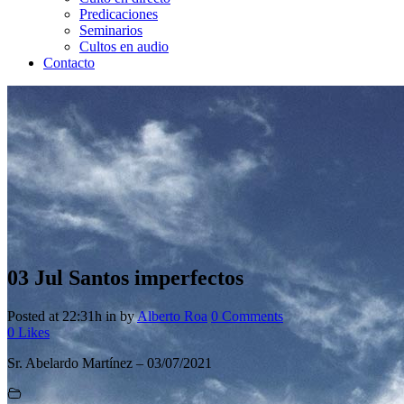
Predicaciones
Seminarios
Cultos en audio
Contacto
03 Jul
Santos imperfectos
Posted at 22:31h
in
by
Alberto Roa
0 Comments
0
Likes
Sr. Abelardo Martínez – 03/07/2021