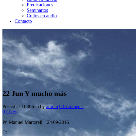
Predicaciones
Seminarios
Cultos en audio
Contacto
22 Jun
Y mucho más
Posted at 11:30h
in
by
admin
0 Comments
0
Likes
Pr. Manuel Martorell – 24/09/2016